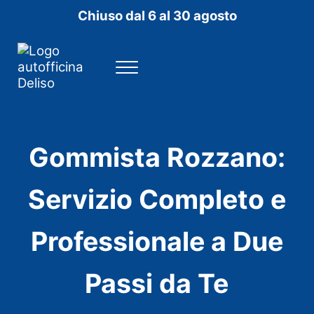
Passa al contenuto principale
Skip to header right navigation
Skip to site footer
Chiuso dal 6 al 30 agosto
Menu
Autofficina DELISO SRL
Officina Ford a Rozzano
Gommista Rozzano:
Servizio Completo e
Professionale a Due
Passi da Te